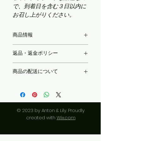
で、到着日を含む３日以内に
お召し上がりください。
商品情報
商品の詳細を入力してください。サイ
返品・返金ポリシー
ズ、素材、取扱説明に加え、商品の特
徴やおすすめのポイントなどを説明し
返品・返金規約を入力してください。
ましょう。
商品の配送について
商品にご満足いただけなかった場合の
返品・返金ポリシーと手順を説明しま
とてもデリケートな品種の為、発送先
しょう。規約の内容を明確にすること
は本州限定とさせていただきます。
で、お客様の信頼を獲得し、安心して
生鮮食品の為、『冷蔵』での発送とさ
商品をご購入いただけます。
せていただきます。
© 2023 by Anton & Lily. Proudly
【送料梱包費(クール料金含む)】
発送先が一緒で２箱まで以下の通りで
created with
Wix.com
す。
・青森・秋田・岩手　・・・￥１３０
０-