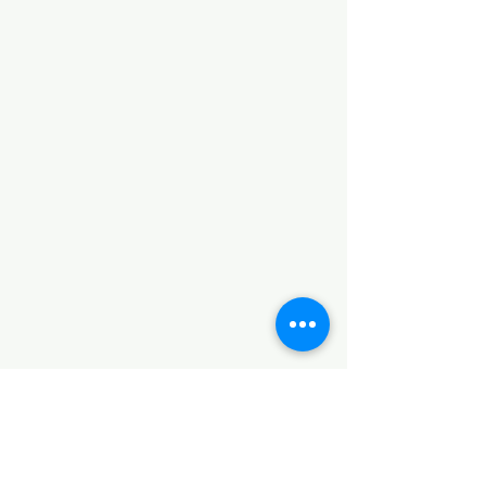
・宮城・山形・福島　・・・￥１２０
０‐
・群馬・栃木・茨城・埼玉・千葉・東
京・神奈川　・・・￥１２００-
・新潟・山梨・長野　・・・￥１２０
０-
・富山・石川・福井　・・・￥１２０
０-
・静岡・愛知・三重・岐阜　・・・
￥１２００-
・大阪・京都・奈良・滋賀・兵庫・和
歌山　・・・￥１３００-
・広島・島根・岡山・鳥取・山
口　・・・￥１５００-