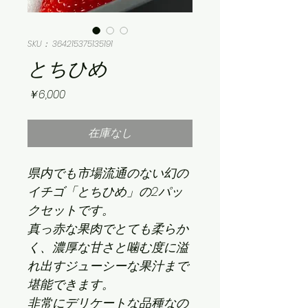
SKU： 364215375135191
とちひめ
価
￥6,000
格
在庫なし
県内でも市場流通のない幻の
イチゴ「とちひめ」の2パッ
クセットです。
真っ赤な果肉でとても柔らか
く、濃厚な甘さと噛む度に溢
れ出すジューシーな果汁まで
堪能できます。
非常にデリケートな品種なの